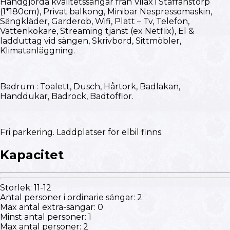
Handgjorda kvalitetssängar från Vilax i Staffanstorp
(1*180cm), Privat balkong, Minibar Nespressomaskin,
Sängkläder, Garderob, Wifi, Platt – Tv, Telefon,
Vattenkokare, Streaming tjänst (ex Netflix), El &
ladduttag vid sängen, Skrivbord, Sittmöbler,
Klimatanläggning.
Badrum : Toalett, Dusch, Hårtork, Badlakan,
Handdukar, Badrock, Badtofflor.
Fri parkering. Laddplatser för elbil finns.
Kapacitet
Storlek
:
11-12
Antal personer i ordinarie sängar
:
2
Max antal extra-sängar
:
0
Minst antal personer
:
1
Max antal personer
:
2