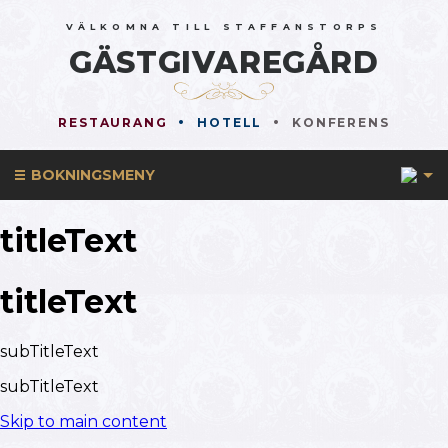
VÄLKOMNA TILL STAFFANSTORPS
GÄSTGIVAREGÅRD
RESTAURANG
HOTELL
KONFERENS
1
BOKNINGSMENY
titleText
titleText
subTitleText
subTitleText
Skip to main content