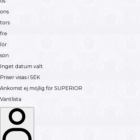
tis
ons
tors
fre
lör
sön
Inget datum valt
Priser visas i SEK
Ankomst ej möjlig för SUPERIOR
Väntlista