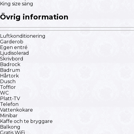
King size säng
Övrig information
Luftkonditionering
Garderob
Egen entré
Ljudisolerad
Skrivbord
Badrock
Badrum
Hårtork
Dusch
Tofflor
WC
Platt-TV
Telefon
Vattenkokare
Minibar
Kaffe och te bryggare
Balkong
Gratis WiFi